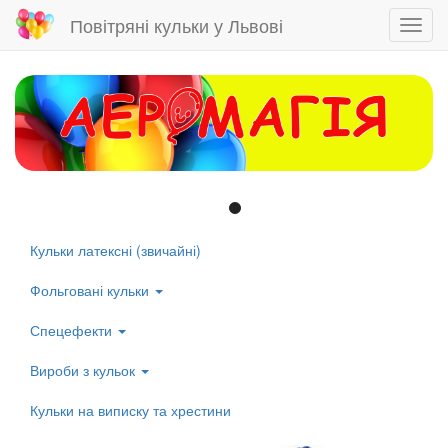
Повітряні кульки у Львові
Toggl
navig
Skip
to
main
content
Кульки латексні (звичайні)
Left
menu
Фольговані кульки
Спецефекти
Вироби з кульок
Кульки на виписку та хрестини