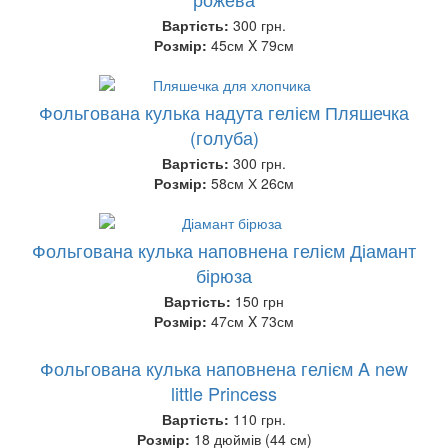
Вартість:
300 грн.
Розмір:
45см X 79см
Фольгована кулька надута гелієм Пляшечка
(голуба)
Вартість:
300 грн.
Розмір:
58см Х 26cм
Фольгована кулька наповнена гелієм Діамант
бірюза
Вартість:
150 грн
Розмір:
47см X 73см
Фольгована кулька наповнена гелієм A new
little Princess
Вартість:
110 грн.
Розмір:
18 дюймів (44 см)