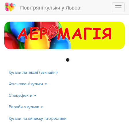
Повітряні кульки у Львові
Toggl
navig
Skip
to
main
content
Кульки латексні (звичайні)
Left
menu
Фольговані кульки
Спецефекти
Вироби з кульок
Кульки на виписку та хрестини