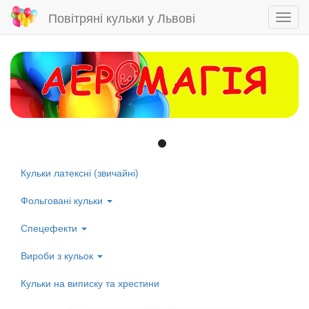
Повітряні кульки у Львові
Toggl
navig
Skip
to
main
content
Кульки латексні (звичайні)
Left
menu
Фольговані кульки
Спецефекти
Вироби з кульок
Кульки на виписку та хрестини