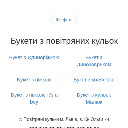
Ще фото
Букети з повітряних кульок
Букет з Єдиноріжкою
Букет з
Динозавриком
Букет з ніжкою
Букет з коляскою
Букет з ніжкою It's a
Букет з кульок
boy
Малюк
© Повітряні кульки м. Львів, в. Кн.Ольги 74