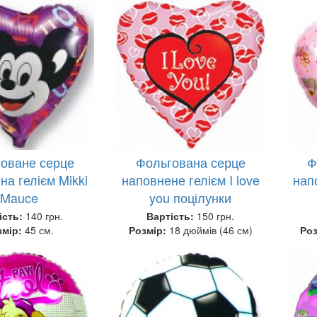
оване серце
Фольгована серце
Ф
на гелієм Mikki
наповнене гелієм I love
напо
Mauce
you поцілунки
ість:
140 грн.
Вартість:
150 грн.
змір:
45 см.
Розмір:
18 дюймів (46 см)
Ро