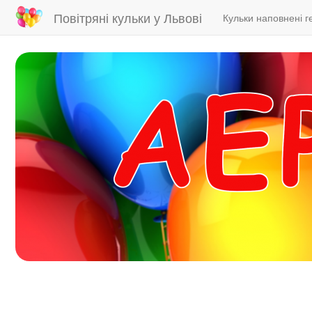
Main
User
Повітряні кульки у Львові
Кульки наповнені г
navigation
account
menu
Skip
to
main
content