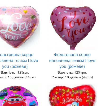
ольгована серце
Фольгована серце
внена гелієм I love
наповнена гелієм I love
you (рожеве)
you (рожеве)
Вартість:
125грн.
Вартість:
125 грн.
змір:
18 дюймів (44 см)
Розмір:
18 дюймів (44 см)