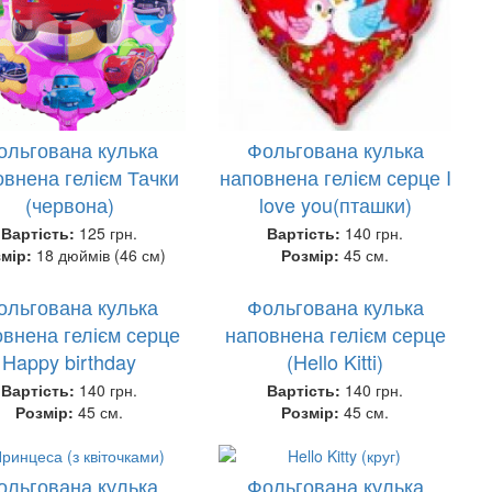
ольгована кулька
Фольгована кулька
внена гелієм Тачки
наповнена гелієм серце I
(червона)
love you(пташки)
Вартість:
125 грн.
Вартість:
140 грн.
змір:
18 дюймів (46 см)
Розмір:
45 см.
ольгована кулька
Фольгована кулька
внена гелієм серце
наповнена гелієм серце
Happy birthday
(Hello Kitti)
Вартість:
140 грн.
Вартість:
140 грн.
Розмір:
45 см.
Розмір:
45 см.
ольгована кулька
Фольгована кулька