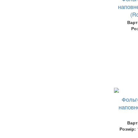
наповне
(R
Варт
Ро
Фольг
наповн
Варт
Розмір: