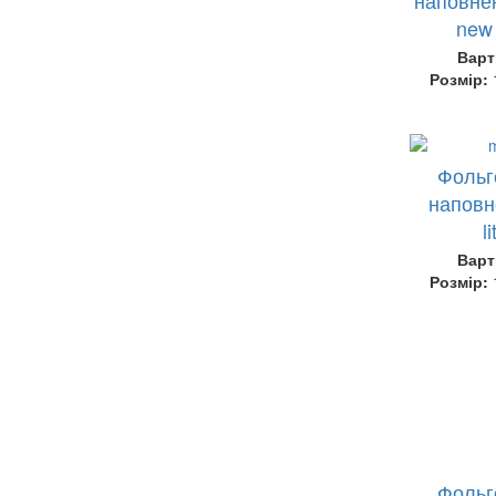
new 
Варт
Розмір:
Фольг
наповн
l
Варт
Розмір:
Фольг