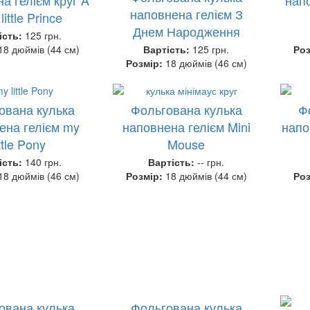
наповнена гелієм З
little Prince
Днем Народження
ість:
125 грн.
18 дюймів (44 см)
Вартість:
125 грн.
Ро
Розмір:
18 дюймів (46 см)
ована кулька
Фольгована кулька
Ф
ена гелієм my
наповнена гелієм Mini
напо
ittle Pony
Mouse
ість:
140 грн.
Вартість:
-- грн.
18 дюймів (46 см)
Розмір:
18 дюймів (44 см)
Ро
ована кулька
Фольгована кулька