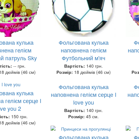
ована кулька
Фольгована кулька
Ф
нена гелієм
наповнена гелієм
напо
й патруль Sky
Футбольний м'яч
тість:
-- грн.
Вартість:
140 грн.
18 дюймів (46 см)
Розмір:
18 дюймів (46 см)
Ро
Фольгована кулька
Ф
ована кулька
наповнена гелієм серце I
напо
а гелієм серце I
love you
ove you 2
Вартість:
140 грн.
ість:
150 грн.
Розмір:
45 см.
18 дюймів (46 см)
Фольгована кулька
Ф