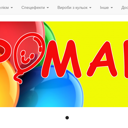
елієм
Спецефекти
Вироби з кульок
Інше
Дос