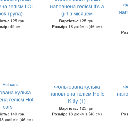
Ф
на гелієм LOL
наповнена гелієм It's a
нап
ock група)
girl з місяцем
ість:
125 грн.
Вартість:
125 грн.
змір:
45 см.
Розмір:
18 дюймів (46 см)
Ро
Фольгована кулька
Ф
ована кулька
наповнена гелієм Hello
напо
ена гелієм Hot
Kitty (1)
cars
Вартість:
125 грн.
ість:
140 грн.
Розмір:
18 дюймів (46 см)
Ро
18 дюймів (46 см)