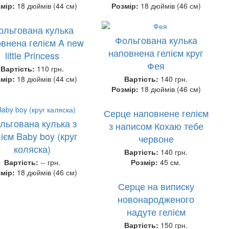
змір:
18 дюймів (44 см)
Розмір:
18 дюймів (46 см)
ольгована кулька
Фольгована кулька
внена гелієм A new
наповнена гелієм круг
little Princess
Фея
Вартість:
110 грн.
змір:
18 дюймів (44 см)
Вартість:
140 грн.
Розмір:
18 дюймів (46 см)
Серце наповнене гелієм
льгована кулька з
з написом Кохаю тебе
ієм Baby boy (круг
червоне
коляска)
Вартість:
140 грн.
Вартість:
-- грн.
Розмір:
45 см.
змір:
18 дюймів (46 см)
Серце на виписку
новонародженого
надуте гелієм
Вартість:
150 грн.