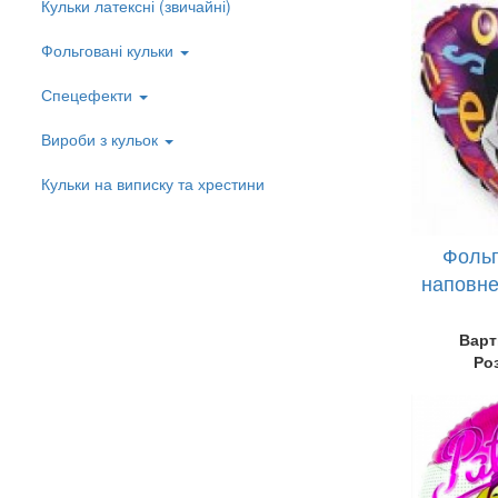
Кульки латексні (звичайні)
Left
menu
Фольговані кульки
Спецефекти
Вироби з кульок
Кульки на виписку та хрестини
Фольг
наповне
Варт
Ро