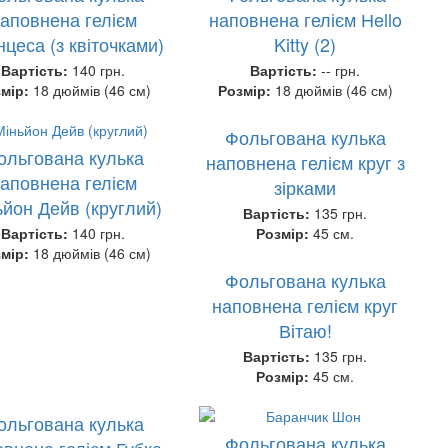
аповнена гелієм
наповнена гелієм Нello
цеса (з квіточками)
Kitty (2)
Вартість:
140 грн.
Вартість:
-- грн.
змір:
18 дюймів (46 см)
Розмір:
18 дюймів (46 см)
Фольгована кулька
ольгована кулька
наповнена гелієм круг з
аповнена гелієм
зірками
ьйон Дейв (круглий)
Вартість:
135 грн.
Вартість:
140 грн.
Розмір:
45 см.
змір:
18 дюймів (46 см)
Фольгована кулька
наповнена гелієм круг
Вітаю!
Вартість:
135 грн.
Розмір:
45 см.
ольгована кулька
Фольгована кулька
овнена гелієм Губка