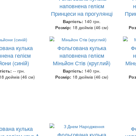
наповнена гелієм
н
Принцеси на прогулянці
Прин
Вартість:
140 грн.
Розмір:
18 дюймів (46 см)
Ро
ована кулька
Фольгована кулька
Ф
нена гелієм
наповнена гелієм
н
йони (синій)
Міньйон Стів (круглий)
Мін
тість:
-- грн.
Вартість:
140 грн.
18 дюймів (46 см)
Розмір:
18 дюймів (46 см)
Ро
ована кулька
Ф
Фольгована кулька
а гелієм круг A
нап