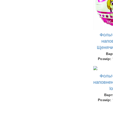
Фольг
напов
Щенячи
Вар
Розмір:
Фольг
наповнен
l
Варт
Розмір: