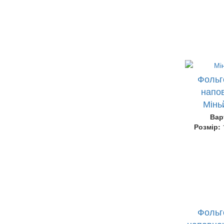
Фольг
напов
Мінь
Вар
Розмір:
Фольг
наповнен