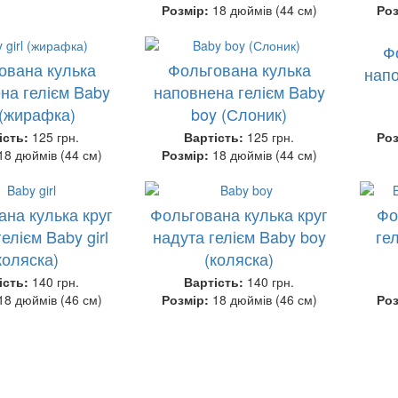
Розмір:
18 дюймів (44 см)
Ро
Ф
ована кулька
Фольгована кулька
напо
на гелієм Baby
наповнена гелієм Baby
l (жирафка)
boy (Слоник)
ість:
125 грн.
Вартість:
125 грн.
Ро
18 дюймів (44 см)
Розмір:
18 дюймів (44 см)
ана кулька круг
Фольгована кулька круг
Фо
елієм Baby girl
надута гелієм Baby boy
гел
коляска)
(коляска)
ість:
140 грн.
Вартість:
140 грн.
18 дюймів (46 см)
Розмір:
18 дюймів (46 см)
Ро