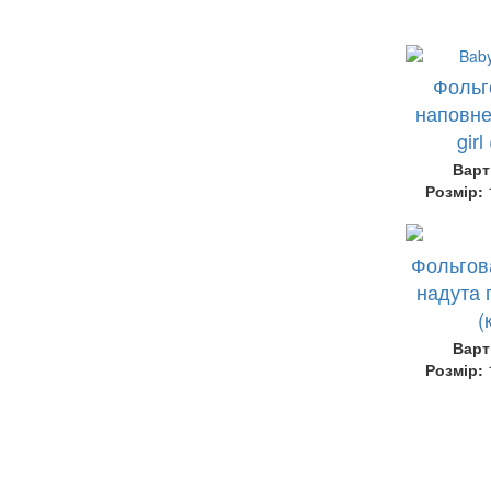
Фольг
наповне
gir
Варт
Розмір:
Фольгов
надута г
(
Варт
Розмір: