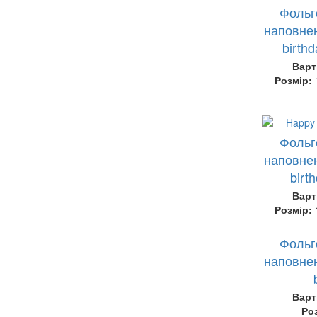
Фольг
наповнен
birth
Варт
Розмір:
Фольг
наповнен
birt
Варт
Розмір:
Фольг
наповнен
Варт
Ро