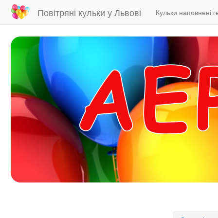
Main
User
Повітряні кульки у Львові
Кульки наповнені г
navigation
account
menu
Skip
to
main
content