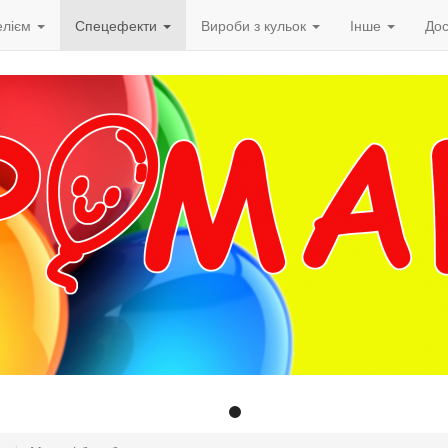
елієм
Спецефекти
Вироби з кульок
Інше
Дос