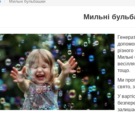
и
Мильні бульбашки
Мильні бульб
Генерат
допомог
різного
Мильні 
весілля
тощо.
Ми про
свято, 
У варті
безпере
залишає