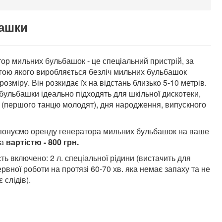
ашки
ор мильних бульбашок - це спеціальний пристрій, за
ою якого виробляється безліч мильних бульбашок
 розміру. Він розкидає їх на відстань близько 5-10 метрів.
бульбашки ідеально підходять для шкільної дискотеки,
 (першого танцю молодят), дня народження, випускного
понуємо оренду генератора мильних бульбашок на ваше
за
вартістю - 800 грн.
сть включено: 2 л. спеціальної рідини (вистачить для
рвної роботи на протязі 60-70 хв. яка немає запаху та не
 слідів).