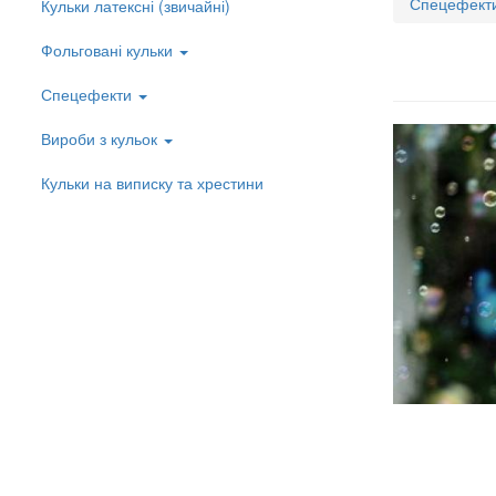
Спецефект
Кульки латексні (звичайні)
Left
menu
Фольговані кульки
Спецефекти
Вироби з кульок
Кульки на виписку та хрестини