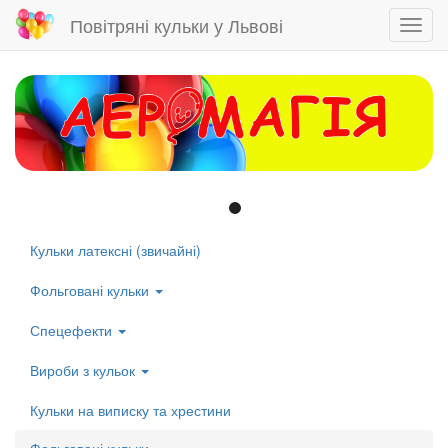
Повітряні кульки у Львові
Toggl
navig
Skip
to
main
content
Кульки латексні (звичайні)
Left
menu
Фольговані кульки
Спецефекти
Вироби з кульок
Кульки на виписку та хрестини
Фольговані кульки